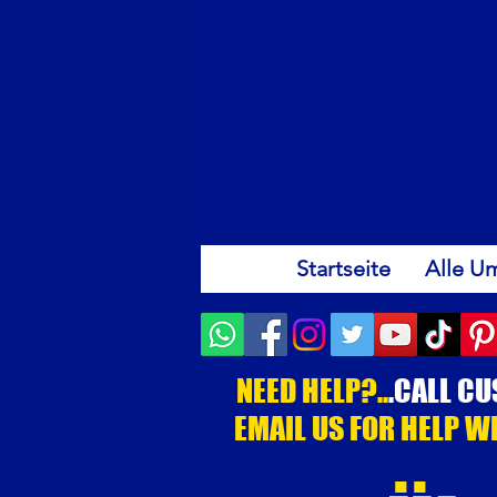
Startseite
Alle U
NEED HELP?..
.CALL C
EMAIL US FOR HELP W