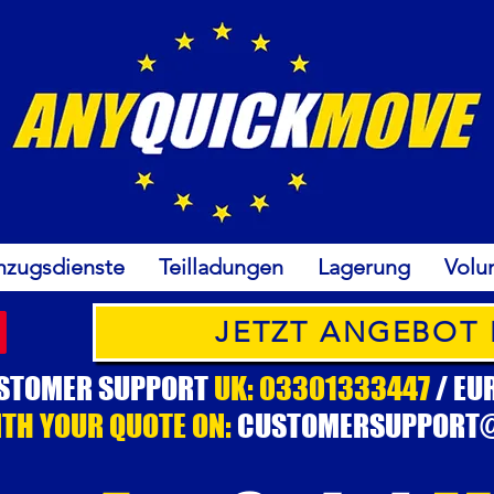
mzugsdienste
Teilladungen
Lagerung
Volu
JETZT ANGEBOT
USTOMER SUPPORT
UK: 03301333447
/ EU
ITH YOUR QUOTE ON:
CUSTOMERSUPPORT