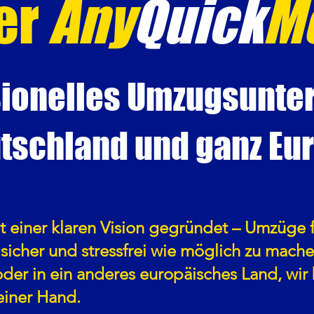
er
Any
Quick
M
ssionelles Umzugsunte
tschland und ganz Eu
einer klaren Vision gegründet – Umzüge f
sicher und stressfrei wie möglich zu mache
er in ein anderes europäisches Land, wir 
einer Hand.