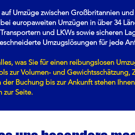
rt auf Umzüge zwischen Großbritannien und
 bei europaweiten Umzügen in über 34 Län
Transportern und LKWs sowie sicheren Lag
eschneiderte Umzugslösungen für jede An
alles, was Sie für einen reibungslosen Umz
ools zur Volumen- und Gewichtsschätzung, 
n der Buchung bis zur Ankunft stehen Ihnen
 zur Seite.