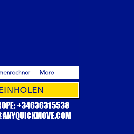
menrechner
More
 EINHOLEN
ROPE: +34636315538
@ANYQUICKMOVE.COM