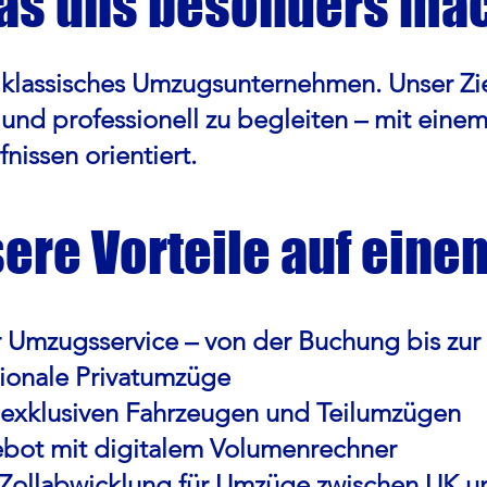
s uns besonders ma
 klassisches Umzugsunternehmen. Unser Ziel 
und professionell zu begleiten – mit einem 
nissen orientiert.
ere Vorteile auf einen
r Umzugsservice – von der Buchung bis zur
tionale Privatumzüge
t exklusiven Fahrzeugen und Teilumzügen
ebot mit digitalem Volumenrechner
r Zollabwicklung für Umzüge zwischen UK 