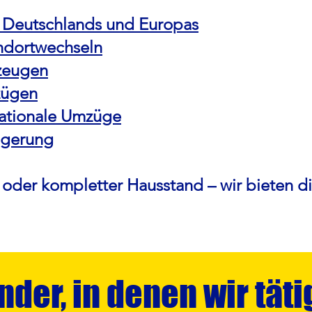
 Deutschlands und Europas
ndortwechseln
rzeugen
zügen
nationale Umzüge
Lagerung
oder kompletter Hausstand – wir bieten d
nder, in denen wir täti