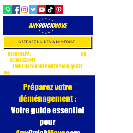
OBTENEZ UN DEVIS IMMÉDIAT
NEED HELP?..
.CALL CUSTOMER SUPPORT
UK:
03301333447
/ EUROPE:
+34636315538
EMAIL US FOR HELP WITH YOUR QUOTE
ON:
CUSTOMERSUPPORT@ANYQUICKMOVE.COM
Préparez votre
déménagement :
Votre guide essentiel
pour