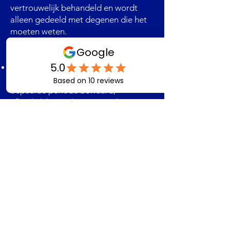
vertrouwelijk behandeld en wordt
alleen gedeeld met degenen die het
moeten weten.
7.2 Bewaartermijn
Registraties van disciplinaire
maatregelen worden gedurende een
bepaalde periode bewaard,
afhankelijk van de ernst van het
probleem. Na deze periode worden
de registraties uit het dossier van de
werknemer verwijderd, mits er geen
verdere disciplinaire problemen zijn.
8. Herziening van het Disciplinair
Beleid
8.1 Continue verbetering
Deze disciplinaire procedure wordt