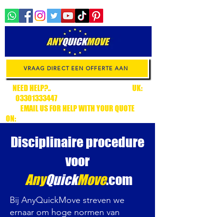
VRAAG DIRECT EEN OFFERTE AAN
NEED HELP?..
.CALL CUSTOMER SUPPORT
UK:
03301333447
/ EUROPE:
+34636315538
EMAIL US FOR HELP WITH YOUR QUOTE
ON:
CUSTOMERSUPPORT@ANYQUICKMOVE.COM
Disciplinaire procedure
voor
Any
Quick
Move
.com
Bij AnyQuickMove streven we
ernaar om hoge normen van