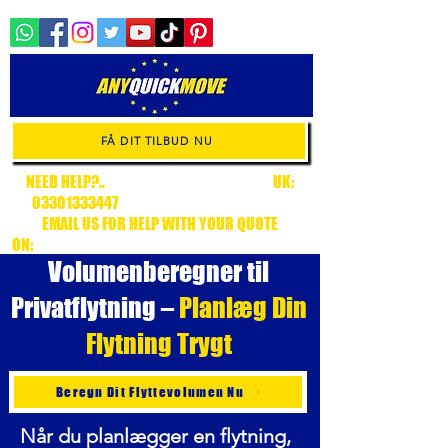
FÅ DIT TILBUD NU
NEED HELP?..
.CALL CUSTOMER SUPPORT
UK:
03301333447
/ EUROPE:
+34636315538
EMAIL US FOR HELP WITH YOUR QUOTE
ON:
CUSTOMERSUPPORT@ANYQUICKMOVE.COM
Volumenberegner til
Privatflytning
–
Planlæg Din
Flytning Trygt
Beregn Dit Flyttevolumen Nu
Når du planlægger en flytning,