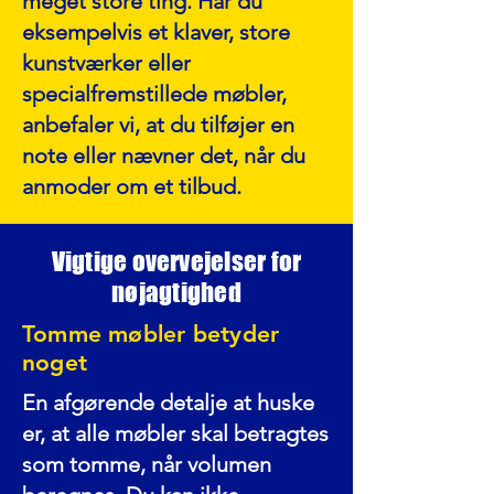
meget store ting. Har du
eksempelvis et klaver, store
kunstværker eller
specialfremstillede møbler,
anbefaler vi, at du tilføjer en
note eller nævner det, når du
anmoder om et tilbud.
Vigtige overvejelser for
nøjagtighed
Tomme møbler betyder
noget
En afgørende detalje at huske
er, at alle møbler skal betragtes
som tomme, når volumen