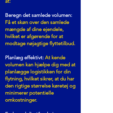
at:
Beregn det samlede volumen:
Få et skøn over den samlede
mængde af dine ejendele,
hvilket er afgørende for at
modtage nøjagtige flyttetilbud.
Planlæg effektivt:
At kende
volumen kan hjælpe dig med at
planlægge logistikken for din
flytning, hvilket sikrer, at du har
den rigtige størrelse køretøj og
minimerer potentielle
omkostninger.