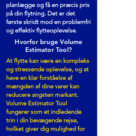
planlægge og få en præcis pris
på din flytning. Det er det
første skridt mod en problemfri
og effektiv flytteoplevelse.
Hvorfor bruge Volume
Estimator Tool?
At flytte kan være en kompleks
og stressende oplevelse, og at
have en klar forståelse af
mængden af dine varer kan
reducere angsten markant.
Volume Estimator Tool
fungerer som et indledende
trin i din bevægende rejse,
hvilket giver dig mulighed for