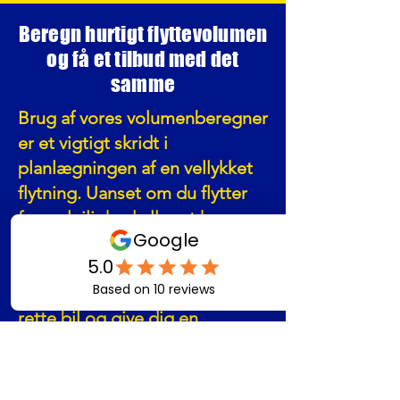
Beregn hurtigt flyttevolumen
og få et tilbud med det
samme
Brug af vores volumenberegner
er et vigtigt skridt i
planlægningen af en vellykket
flytning. Uanset om du flytter
fra en lejlighed eller et hus,
hjælper det at kende den
omtrentlige volumen af dine
ejendele os med at vælge den
rette bil og give dig en
nøjagtig pris, der passer til
dine behov.