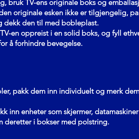
ig, bruk TV-ens originale boks og emballas
den originale esken ikke er tilgjengelig, 
g dekk den til med bobleplast.
r TV-en oppreist i en solid boks, og fyll et
for å forhindre bevegelse.
ler, pakk dem inn individuelt og merk dem 
akk inn enheter som skjermer, datamaskiner e
m deretter i bokser med polstring.