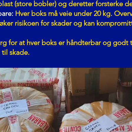
last (store bobler) og deretter forsterke
are:
Hver boks må veie under 20 kg. Overv
øker risikoen for skader og kan kompromitt
rg for at hver boks er håndterbar og godt t
 til skade.