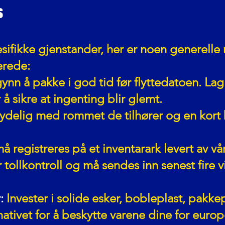
s
sifikke gjenstander, her er noen generelle r
erede:
ynn å pakke i god tid før flyttedatoen. Lag
å sikre at ingenting blir glemt.
ydelig med rommet de tilhører og en kort 
må registreres på et inventarark levert av v
 tollkontroll og må sendes inn senest fire v
:
Invester i solide esker, bobleplast, pakke
nativet for å beskytte varene dine for europ