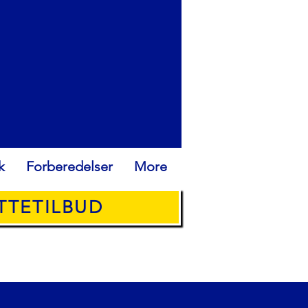
k
Forberedelser
More
YTTETILBUD
ROPE: +34636315538
@ANYQUICKMOVE.COM