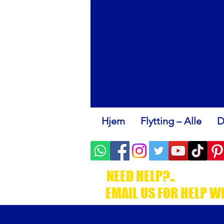
Hjem
Flytting – Alle
D
NEED HELP?..
.CALL C
EMAIL US FOR HELP W