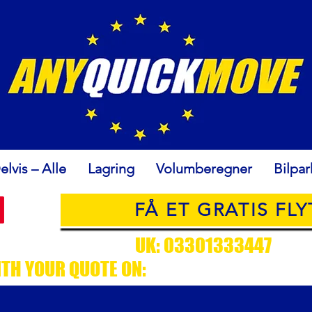
elvis – Alle
Lagring
Volumberegner
Bilpar
FÅ ET GRATIS FL
USTOMER SUPPORT
UK: 03301333447
/ EU
ITH YOUR QUOTE ON:
CUSTOMERSUPPORT