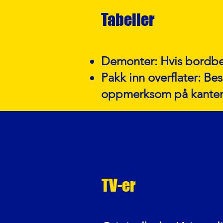
Tabeller
Demonter: Hvis bordben
Pakk inn overflater: Be
oppmerksom på kantene, 
TV-er