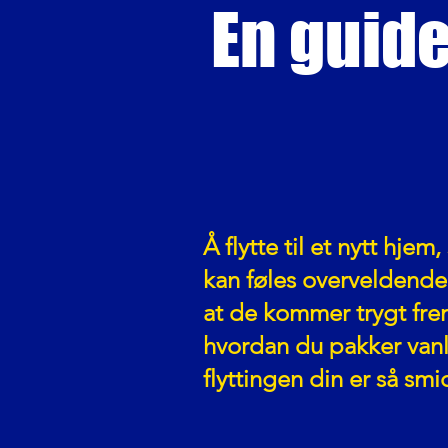
En guide
Å flytte til et nytt hje
kan føles overveldende.
at de kommer trygt fre
hvordan du pakker vanlig
flyttingen din er så sm