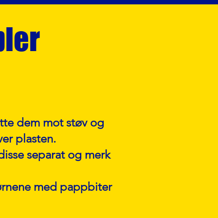
bler
kytte dem mot støv og
ver plasten.
 disse separat og merk
jørnene med pappbiter