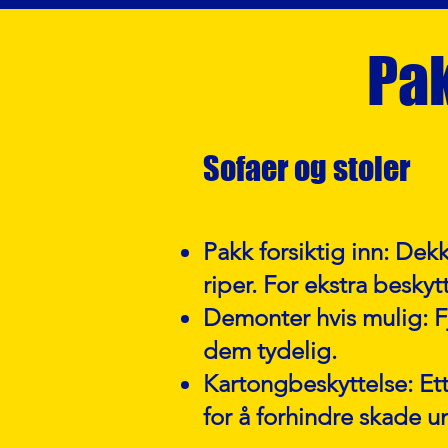
Pak
Sofaer og stoler
Pakk forsiktig inn: Dekk
riper. For ekstra besky
Demonter hvis mulig: Fj
dem tydelig.
Kartongbeskyttelse: Et
for å forhindre skade u