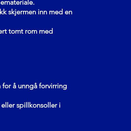
jemateriale.
pakk skjermen inn med en
hvert tomt rom med
for å unngå forvirring
ller spillkonsoller i