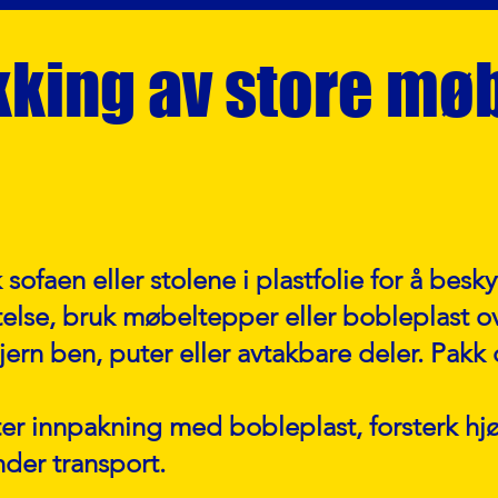
king av store mø
 sofaen eller stolene i plastfolie for å bes
ttelse, bruk møbeltepper eller bobleplast o
ern ben, puter eller avtakbare deler. Pakk
ter innpakning med bobleplast, forsterk h
nder transport.