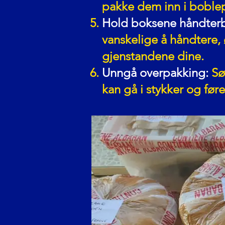
pakke dem inn i boblep
Hold boksene håndterb
vanskelige å håndtere, 
gjenstandene dine.
Unngå overpakking:
Sø
kan gå i stykker og føre