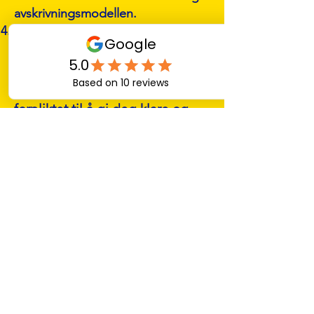
avskrivningsmodellen.
Kontakt støtteteamet vårt med
nødvendig dokumentasjon for å
starte kravprosessen.
Hos AnyQuickMove er vi
forpliktet til å gi deg klare og
pålitelige forsikringsalternativer
for å beskytte eiendelene dine
under transport. Ved å forstå
forskjellene mellom
Total Loss
Insurance
og
Goods In Transit
Insurance
kan du velge den
forsikringen som passer best for
dine behov og nyte sjelefred
under hele flyttingen.
For spørsmål eller ytterligere
avklaringer, vennligst kontakt