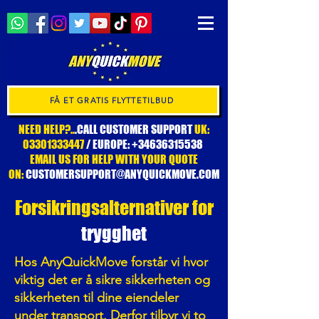
FÅ ET GRATIS FLYTTETILBUD
NEED HELP?..
.CALL CUSTOMER SUPPORT
UK:
03301333447
/ EUROPE:
+34636315538
EMAIL US FOR HELP WITH YOUR QUOTE
ON:
CUSTOMERSUPPORT@ANYQUICKMOVE.COM
Forsikringsalternativer for
trygghet
Hos AnyQuickMove forstår vi hvor
viktig det er å sikre sikkerheten og
sikkerheten til dine eiendeler
under transport. Derfor tilbyr vi to