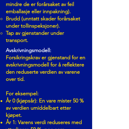
mindre de er forårsaket av feil
emballasje eller innpakning).
Brudd (unntatt skader forårsaket
under tollinspeksjoner).
Tap av gjenstander under
transport.
Avskrivningsmodell:
Forsikringskrav er gjenstand for en
avskrivningsmodell for å reflektere
den reduserte verdien av varene
over tid.
For eksempel:
År 0 (kjøpsår): En vare mister 50 %
av verdien umiddelbart etter
kjøpet.
År 1: Varens verdi reduseres med