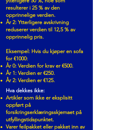
ytterligere 50 %, noe som
resulterer i 25 % av den
opprinnelige verdien.
År 2: Ytterligere avskrivning
reduserer verdien til 12,5 % av
opprinnelig pris.
Eksempel: Hvis du kjøper en sofa
for €1000:
År 0: Verdien for krav er €500.
År 1: Verdien er €250.
År 2: Verdien er €125.
Hva dekkes ikke:
Artikler som ikke er eksplisitt
oppført på
forsikringserklæringsskjemaet på
utfyllingstidspunktet.
Varer feilpakket eller pakket inn av