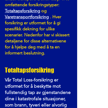
omfattende forsikringstyper:
Totaltapsforsikring
og
Varetransportforsikring
. Hver
forsikring er utformet for å gi
spesifikk dekning for ulike
scenarier. Nedenfor har vi skissert
detaljene for disse alternativene
for å hjelpe deg med å ta en
informert beslutning.
Totaltapsforsikring
Vår Total Loss-forsikring er
utformet for å beskytte mot
fullstendig tap av gjenstandene
dine i katastrofale situasjoner,
som brann, tyveri eller alvorlig