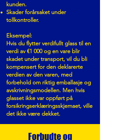
kunden.
Skader forårsaket under
tollkontroller.
Eksempel:
Hvis du flytter verdifullt glass til en
verdi av €1 000 og en vare blir
skadet under transport, vil du bli
kompensert for den deklarerte
verdien av den varen, med
forbehold om riktig emballasje og
avskrivningsmodellen. Men hvis
glasset ikke var oppført på
forsikringserklæringsskjemaet, ville
det ikke være dekket.
Forbudte og