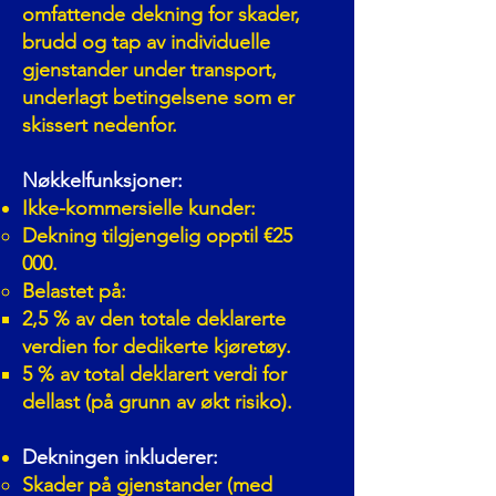
omfattende dekning for skader,
brudd og tap av individuelle
gjenstander under transport,
underlagt betingelsene som er
skissert nedenfor.
Nøkkelfunksjoner:
Ikke-kommersielle kunder:
Dekning tilgjengelig opptil €25
000.
Belastet på:
2,5 % av den totale deklarerte
verdien for dedikerte kjøretøy.
5 % av total deklarert verdi for
dellast (på grunn av økt risiko).
Dekningen inkluderer:
Skader på gjenstander (med